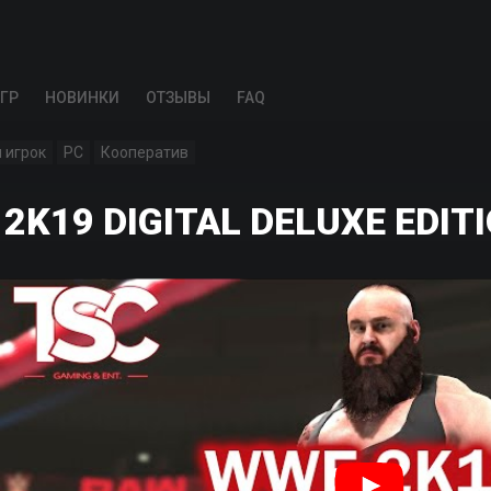
ГР
НОВИНКИ
ОТЗЫВЫ
FAQ
 игрок
PC
Кооператив
2K19 DIGITAL DELUXE EDIT