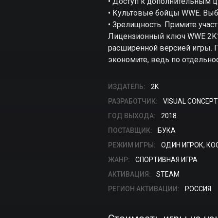
• Доступ к дополнительным 
• Культовые бойцы WWE. Выб
• Зрелищность. Примите учас
Лицензионный ключ WWE 2K19 D
расширенной версией игры. П
экономите, ведь по отдельно
ИЗДАТЕЛЬ:
2K
РАЗРАБОТЧИК:
VISUAL CONCEP
ГОД ВЫХОДА:
2018
ПОСТАВЩИК:
БУКА
РЕЖИМ ИГРЫ:
ОДИН ИГРОК, КО
ЖАНР:
СПОРТИВНАЯ ИГРА
АКТИВАЦИЯ:
STEAM
РЕГИОН АКТИВАЦИИ:
РОССИЯ