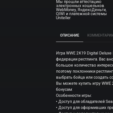
Мы прошли аттестацию
электронных кошельков
WebMoney, ЯндексДеньги,
QIWI и платежной системы
Uniteller
ОПИСАНИЕ
КОММЕНТАРИ
Игра WWE 2K19 Digital Deluxe
федерации рестлинга. Вас в
большое количество интересны
поэтому поклонники рестлинга
выбрать бойца или создать с
Вы можете купить игру WWE 2K
бонусам:
Особенности игры:
• Доступ для обладателей Se
• Доступ для оформивших пр