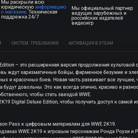
Мы раскрыли всю
юридическую
информацию
Мы официальный партнер
о магазине
. Техническая
ведущих зарубежных и
поддрежка 24/7
российских издателей
видеоигр
И
СИСТЕМ. ТРЕБОВАНИЯ
АКТИВАЦИЯ В STEAM
 Edition – это расширенная версия продолжения культовой
новь ждут харизматичные бойцы, фирменное безумие и эл
х и красочных боев. Новая часть развивает все лучшее, ч
 будут довольны. Это как всегда эпично, красиво и разноо
обственного, чтобы стать звездой WWE.
19 Digital Deluxe Edition, чтобы получить доступ к самой
ason Pass к цифровым материалам для WWE 2K19.
едзаказ WWE 2K19 к игровым персонажам Ронда Роузи и Р