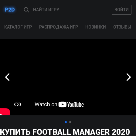
P2D
ВОЙТИ
ВОЙТИ
КАТАЛОГ ИГР
РАСПРОДАЖА ИГР
НОВИНКИ
ОТЗЫВЫ
КУПИТЬ FOOTBALL MANAGER 2020