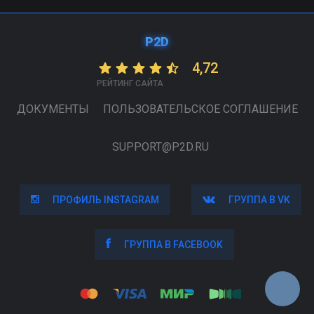
P2D
4,72
РЕЙТИНГ САЙТА
ДОКУМЕНТЫ
ПОЛЬЗОВАТЕЛЬСКОЕ СОГЛАШЕНИЕ
SUPPORT@P2D.RU
ПРОФИЛЬ INSTAGRAM
ПРОФИЛЬ INSTAGRAM
ГРУППА В VK
ГРУППА В VK
ГРУППА В FACEBOOK
ГРУППА В FACEBOOK