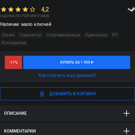
4,2
ОЦЕНКА ПО РЕЙТИНГУ IMDB
Наличие: мало ключей
Steam
Симулятор
Спортивная игра
Один игрок
PC
Кооператив
-11%
КУПИТЬ ЗА 1 959 ₽
КУПИТЬ ЗА 1 959 ₽
Как получить игру дешевле?
ДОБАВИТЬ В КОРЗИНУ
ДОБАВИТЬ В КОРЗИНУ
ОПИСАНИЕ
КОММЕНТАРИИ