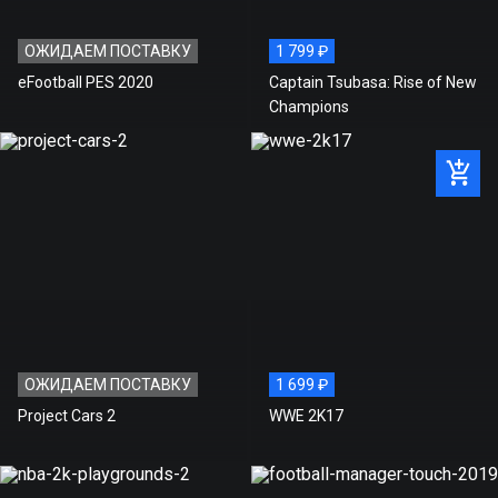
ОЖИДАЕМ ПОСТАВКУ
1 799 ₽
eFootball PES 2020
Captain Tsubasa: Rise of New
3. Нажмите кнопку «Далее» и примите
Champions
Пользовательское соглашение.
4. Вставьте в окно полученный ключ продукта и
нажмите кнопку «Далее»
ОЖИДАЕМ ПОСТАВКУ
1 699 ₽
Project Cars 2
WWE 2K17