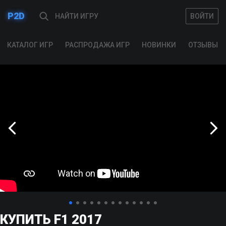
P2D
ВОЙТИ
ВОЙТИ
КАТАЛОГ ИГР
РАСПРОДАЖА ИГР
НОВИНКИ
ОТЗЫВЫ
КУПИТЬ F1 2017