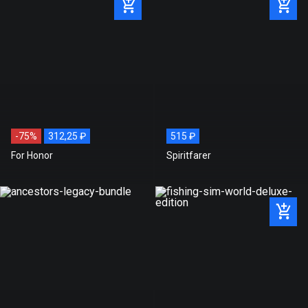
АКТИВАЦИЯ:
STEAM
Стоимость игры на нашем
1 199 ₽
сайте
Рекомендованная розничная
1 199 ₽
цена
Экономия
0 ₽
-75%
312,25 ₽
515 ₽
For Honor
Spiritfarer