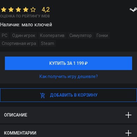
4,2
ОЦЕНКА ПО РЕЙТИНГУ IMDB
Наличие: мало ключей
PC
Один игрок
Кооператив
Симулятор
Гонки
Спортивная игра
Steam
КУПИТЬ ЗА 1 199 ₽
КУПИТЬ ЗА 1 199 ₽
Как получить игру дешевле?
ДОБАВИТЬ В КОРЗИНУ
ДОБАВИТЬ В КОРЗИНУ
ОПИСАНИЕ
F1 2017 - ежегодная версия симулятора, посвященного
КОММЕНТАРИИ