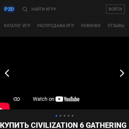
P2D
ВОЙТИ
ВОЙТИ
КАТАЛОГ ИГР
РАСПРОДАЖА ИГР
НОВИНКИ
ОТЗЫВЫ
КУПИТЬ CIVILIZATION 6 GATHERING