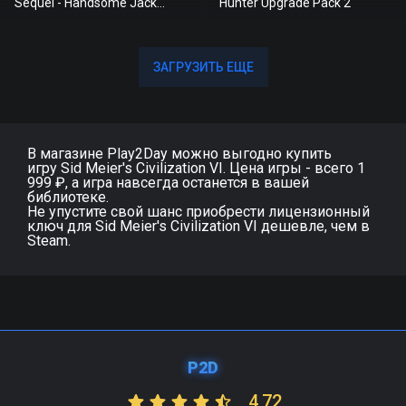
Sequel - Handsome Jack
Hunter Upgrade Pack 2
Doppleganger Pack
ЗАГРУЗИТЬ ЕЩЕ
ЗАГРУЗИТЬ ЕЩЕ
В магазине Play2Day можно выгодно купить
игру Sid Meier's Civilization VI. Цена игры - всего 1
999 ₽, а игра навсегда останется в вашей
библиотеке.
Не упустите свой шанс приобрести лицензионный
ключ для Sid Meier's Civilization VI дешевле, чем в
Steam.
P2D
4,72