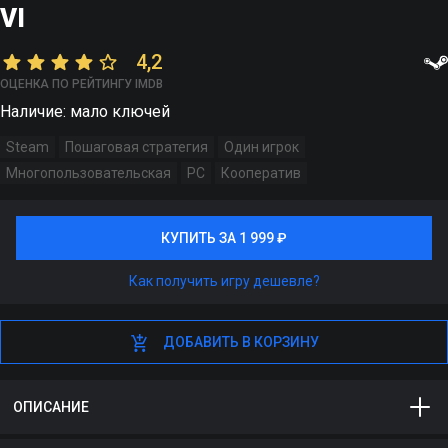
VI
4,2
ОЦЕНКА ПО РЕЙТИНГУ IMDB
Наличие: мало ключей
Steam
Пошаговая стратегия
Один игрок
Многопользовательская
PC
Кооператив
КУПИТЬ ЗА 1 999 ₽
КУПИТЬ ЗА 1 999 ₽
Как получить игру дешевле?
ДОБАВИТЬ В КОРЗИНУ
ДОБАВИТЬ В КОРЗИНУ
ОПИСАНИЕ