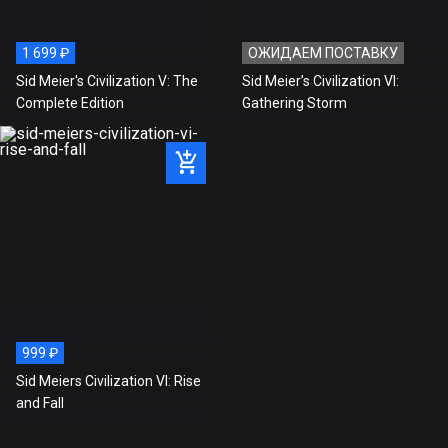
АКТИВАЦИЯ:
STEAM
1 699 ₽
ОЖИДАЕМ ПОСТАВКУ
Стоимость игры на нашем
Sid Meier's Civilization V: The
Sid Meier’s Civilization VI:
1 999 ₽
сайте
Complete Edition
Gathering Storm
Рекомендованная розничная
1 999 ₽
цена
Экономия
0 ₽
999 ₽
Sid Meiers Civilization VI: Rise
and Fall