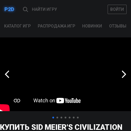
P2D
ВОЙТИ
ВОЙТИ
КАТАЛОГ ИГР
РАСПРОДАЖА ИГР
НОВИНКИ
ОТЗЫВЫ
КУПИТЬ SID MEIER'S CIVILIZATION