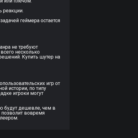
ой или плечом.
ь реакции.
 задачей геймера остается
анра не требуют
 всего несколько
решений. Купить шутер на
гопользовательских игр от
ной истории, по типу
щадке игроки могут
ю будут дешевле, чем в
о позволит вовремя
леером.