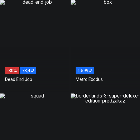
-80%
78,4 ₽
1 599 ₽
Dead End Job
Metro Exodus