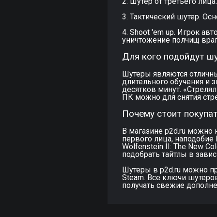
2. Шутер от третьего лиц
3. Тактический шутер. Осн
4. Shoot 'em up. Игрок а
уничтожение полчищ враг
Для кого подойдут ш
Шутеры являются отличны
длительного обучения и 
десятков минут. «Стреля
ПК можно для снятия стре
Почему стоит покупат
В магазине p2d.ru можно 
первого лица, наподобие 
Wolfenstein II: The New 
подобрать тайтлы в завис
Шутеры в p2d.ru можно п
Steam. Все ключи шутеро
получать свежие дополн