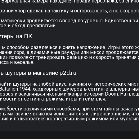
а. Виртуальная камера находится позади персонажа, за спин
овной упор сделан на тактику и осторожность, а не скорост
втоматически продвигается вперёд по уровню. Единственной
ов и обход препятствий.
утеры на ПК
м способом развлечься и снять напряжение. Игры этого ж
знания лора, а динамичные раунды или мисси продолжается
лки» позволяют тренировать реакцию и скорость принятия 
сса и веселья.
ь шутеры в магазине p2d.ru
найти шутеры на любой вкус, начиная от исторических мно
Battalion 1944, хардкорных шутеров в сеттинге альтернатив
Colossus и заканчивая иконами жанра из серии Doom. На пло
имости от сеттинга, режима игры и геймплея.
риобрести различными способами, при этом тайтлы зачасту
в в магазине являются исключительно лицензионными, чт
ения и пользоваться кооперативным режимом или мультип