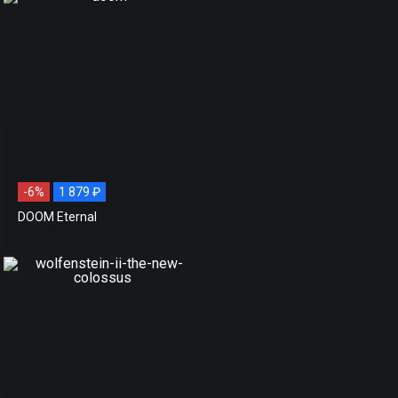
-6%
1 879 ₽
DOOM Eternal