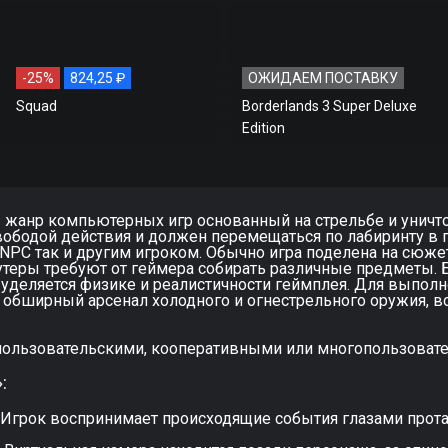
-25%
824,25 ₽
ОЖИДАЕМ ПОСТАВКУ
Squad
Borderlands 3 Super Deluxe
Edition
- жанр компьютерных игр основанный на стрельбе и уничт
вободой действия и должен перемещаться по лабиринту в 
NPC так и другим игроком. Обычно игра поделена на сюже
теры требуют от геймера собирать различные предметы. 
 уделяется физике и реалистичности геймплея. Для выполн
 обширный арсенал холодного и огнестрельного оружия, во
пользовательскими, кооперативными или многопользоват
:
. Игрок воспринимает происходящие события глазами прота