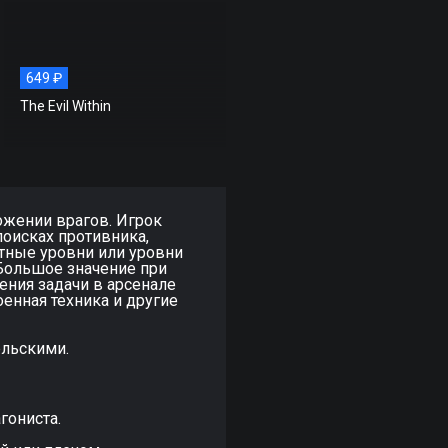
649 ₽
The Evil Within
ожении врагов. Игрок
поисках противника,
тные уровни или уровни
Большое значение при
ения задачи в арсенале
енная техника и другие
ельскими.
гониста.