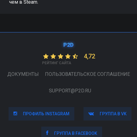
чем в Steam.
P2D
4,72
РЕЙТИНГ САЙТА
ДОКУМЕНТЫ
ПОЛЬЗОВАТЕЛЬСКОЕ СОГЛАШЕНИЕ
SUPPORT@P2D.RU
ПРОФИЛЬ INSTAGRAM
ПРОФИЛЬ INSTAGRAM
ГРУППА В VK
ГРУППА В VK
ГРУППА В FACEBOOK
ГРУППА В FACEBOOK