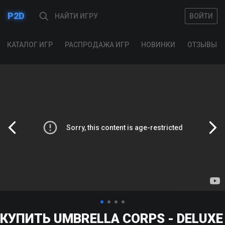
P2D
ВОЙТИ
ВОЙТИ
КАТАЛОГ ИГР
РАСПРОДАЖА ИГР
НОВИНКИ
ОТЗЫВЫ
КУПИТЬ UMBRELLA CORPS - DELUXE