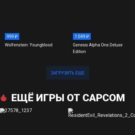
1 499 ₽
цена
Экономия
0 ₽
999 ₽
1 049 ₽
Wolfenstein: Youngblood
Genesis Alpha One Deluxe
Edition
ЗАГРУЗИТЬ ЕЩЕ
ЗАГРУЗИТЬ ЕЩЕ
ЕЩЁ ИГРЫ ОТ CAPCOM