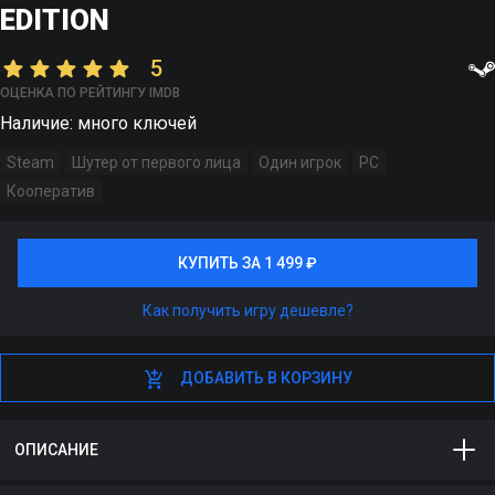
EDITION
5
ОЦЕНКА ПО РЕЙТИНГУ IMDB
Наличие: много ключей
Steam
Шутер от первого лица
Один игрок
PC
Кооператив
КУПИТЬ ЗА 1 499 ₽
КУПИТЬ ЗА 1 499 ₽
Как получить игру дешевле?
ДОБАВИТЬ В КОРЗИНУ
ДОБАВИТЬ В КОРЗИНУ
ОПИСАНИЕ