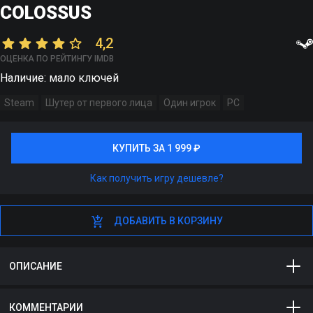
COLOSSUS
4,2
ОЦЕНКА ПО РЕЙТИНГУ IMDB
Наличие: мало ключей
Steam
Шутер от первого лица
Один игрок
PC
КУПИТЬ ЗА 1 999 ₽
КУПИТЬ ЗА 1 999 ₽
Как получить игру дешевле?
ДОБАВИТЬ В КОРЗИНУ
ДОБАВИТЬ В КОРЗИНУ
ОПИСАНИЕ
Wolfenstein 2: The New Colossus - продолжение серии
КОММЕНТАРИИ