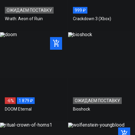
Стоимость игры на нашем
1 999 ₽
сайте
ОЖИДАЕМ ПОСТАВКУ
999 ₽
Рекомендованная розничная
1 999 ₽
Wrath: Aeon of Ruin
Crackdown 3 (Xbox)
цена
Экономия
0 ₽
-6%
1 879 ₽
ОЖИДАЕМ ПОСТАВКУ
DOOM Eternal
Bioshock