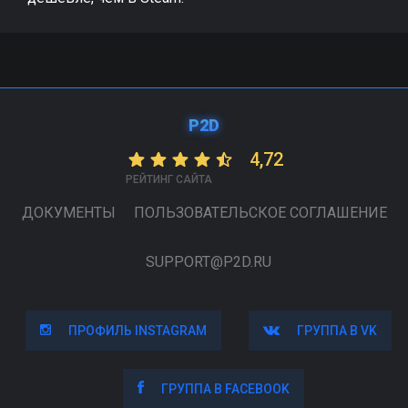
P2D
4,72
РЕЙТИНГ САЙТА
ДОКУМЕНТЫ
ПОЛЬЗОВАТЕЛЬСКОЕ СОГЛАШЕНИЕ
SUPPORT@P2D.RU
ПРОФИЛЬ INSTAGRAM
ПРОФИЛЬ INSTAGRAM
ГРУППА В VK
ГРУППА В VK
ГРУППА В FACEBOOK
ГРУППА В FACEBOOK