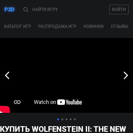
P2D
ВОЙТИ
ВОЙТИ
КАТАЛОГ ИГР
РАСПРОДАЖА ИГР
НОВИНКИ
ОТЗЫВЫ
КУПИТЬ WOLFENSTEIN II: THE NEW