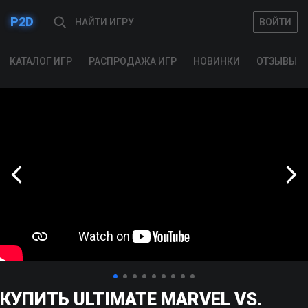
P2D
ВОЙТИ
ВОЙТИ
КАТАЛОГ ИГР
РАСПРОДАЖА ИГР
НОВИНКИ
ОТЗЫВЫ
КУПИТЬ ULTIMATE MARVEL VS.