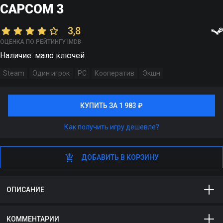
CAPCOM 3
3,8
ОЦЕНКА ПО РЕЙТИНГУ IMDB
Наличие: мало ключей
Steam
Один игрок
PC
Кооператив
Экшн
КУПИТЬ ЗА 1 983 ₽
КУПИТЬ ЗА 1 983 ₽
Как получить игру дешевле?
ДОБАВИТЬ В КОРЗИНУ
ДОБАВИТЬ В КОРЗИНУ
ОПИСАНИЕ
ULTIMATE MARVEL VS. CAPCOM 3 — это новая часть
КОММЕНТАРИИ