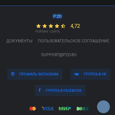
P2D
4,72
РЕЙТИНГ САЙТА
ДОКУМЕНТЫ
ПОЛЬЗОВАТЕЛЬСКОЕ СОГЛАШЕНИЕ
SUPPORT@P2D.RU
ПРОФИЛЬ INSTAGRAM
ПРОФИЛЬ INSTAGRAM
ГРУППА В VK
ГРУППА В VK
ГРУППА В FACEBOOK
ГРУППА В FACEBOOK