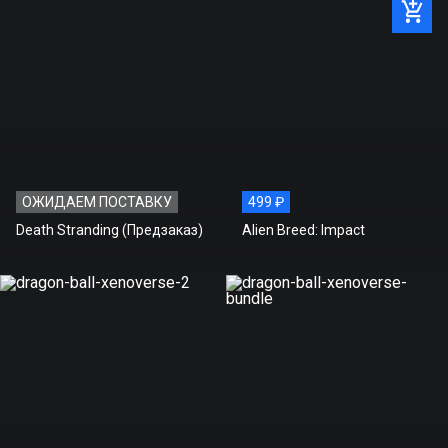
МИНИМАЛЬНЫЕ
ОС:
WINDOWS 7
3. Введите ключ в специальном поле. Нажмите кнопку
«Активировать»
ПРОЦЕССОР:
INTEL CORE 2 Q6600
ОПЕРАТИВНАЯ ПАМЯТЬ:
4 ГБ
ВИДЕОКАРТА:
NVIDIA 9800 GT
ОЖИДАЕМ ПОСТАВКУ
499 ₽
МЕСТО НА ДИСКЕ:
72 ГБ
Death Stranding (Предзаказ)
Alien Breed: Impact