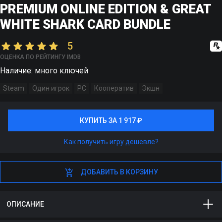
PREMIUM ONLINE EDITION & GREAT
WHITE SHARK CARD BUNDLE
5
ОЦЕНКА ПО РЕЙТИНГУ IMDB
Наличие: много ключей
Steam
Один игрок
PC
Кооператив
Экшн
КУПИТЬ ЗА 1 917 ₽
КУПИТЬ ЗА 1 917 ₽
Как получить игру дешевле?
ДОБАВИТЬ В КОРЗИНУ
ДОБАВИТЬ В КОРЗИНУ
ОПИСАНИЕ