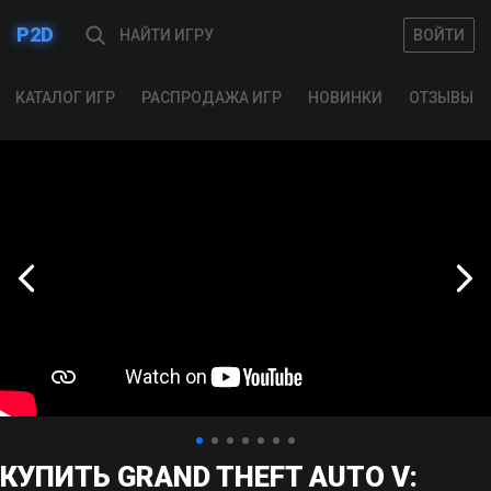
P2D
ВОЙТИ
ВОЙТИ
КАТАЛОГ ИГР
РАСПРОДАЖА ИГР
НОВИНКИ
ОТЗЫВЫ
КУПИТЬ GRAND THEFT AUTO V: