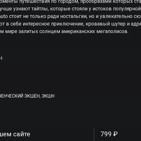
оменты путешествия по городом, прообразами которых ст
учше узнают тайтлы, которые стояли у истоков популярно
Auto стоит не только ради ностальгии, но и увлекательно с
т в себе интересное приключение, кровавый шутер и адре
ом мире залитых солнцем американских мегаполисов.
H
ЧЕНЧЕСКИЙ ЭКШЕН, ЭКШН
шем сайте
799 ₽