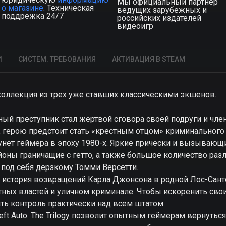
Мы официальный партнер
о магазине
. Техническая
ведущих зарубежных и
поддрежка 24/7
российских издателей
видеоигр
И
СИСТЕМ. ТРЕБОВАНИЯ
АКТИВАЦИЯ В STEAM
y – коллекция из трех уже ставших классическими экшенов.
янный преступник стал жертвой сговора своей подруги и чл
, герою предстоит стать «крестным отцом» криминального
– окунет геймера в эпоху 1980-х. Яркие прически и вызыва
ны граничащие с гетто, а также большое количество раз
 под себя дерзкому Томми Версетти.
s – история возвращений Карла Джонсона в родной Лос-Санто
тных властей и уличном криминале. Чтобы искоренить свои
ть контроль практически над всем штатом.
t Auto: The Trilogy позволит опытным геймерам вернуться