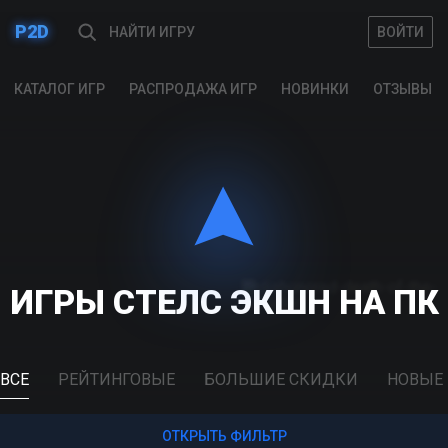
P2D
ВОЙТИ
ВОЙТИ
КАТАЛОГ ИГР
РАСПРОДАЖА ИГР
НОВИНКИ
ОТЗЫВЫ
ИГРЫ СТЕЛС ЭКШН НА ПК
ВСЕ
РЕЙТИНГОВЫЕ
БОЛЬШИЕ СКИДКИ
НОВЫЕ
ОТКРЫТЬ ФИЛЬТР
ОТКРЫТЬ ФИЛЬТР