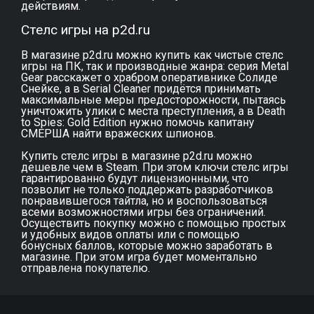
действиям.
Стелс игры на p2d.ru
В магазине p2d.ru можно купить как чистые стелс
игры на ПК, так и производные жанра: серия Metal
Gear расскажет о храбром оперативнике Солиде
Снейке, а в Serial Cleaner придётся принимать
максимальные меры предосторожности, пытаясь
уничтожить улики с места преступления, а в Death
to Spies: Gold Edition нужно помочь капитану
СМЕРША найти вражеских шпионов.
Купить стелс игры в магазине p2d.ru можно
дешевле чем в Steam. При этом ключи стелс игры
гарантированно будут лицензионными, что
позволит не только поддержать разработчиков
понравившегося тайтла, но и воспользоваться
всеми возможностями игры без ограничений.
Осуществить покупку можно с помощью простых
и удобных видов оплаты или с помощью
бонусных баллов, которые можно заработать в
магазине. При этом игра будет моментально
отправлена покупателю.