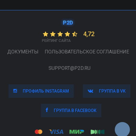
P2D
4,72
РЕЙТИНГ САЙТА
ДОКУМЕНТЫ
ПОЛЬЗОВАТЕЛЬСКОЕ СОГЛАШЕНИЕ
SUPPORT@P2D.RU
ПРОФИЛЬ INSTAGRAM
ПРОФИЛЬ INSTAGRAM
ГРУППА В VK
ГРУППА В VK
ГРУППА В FACEBOOK
ГРУППА В FACEBOOK