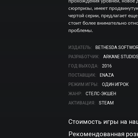
прохождения уровней, новое 
сюрпризы, имеет продвинутую
чертой серии, предлагает еще
стоит более внимательно отно
проблемы.
ИЗДАТЕЛЬ:
BETHESDA SOFTWO
РАЗРАБОТЧИК:
ARKANE STUDIO
ГОД ВЫХОДА:
2016
ПОСТАВЩИК:
ENAZA
РЕЖИМ ИГРЫ:
ОДИН ИГРОК
ЖАНР:
СТЕЛС-ЭКШЕН
АКТИВАЦИЯ:
STEAM
Стоимость игры на на
Рекомендованная роз