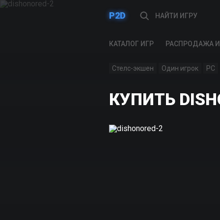
P2D
КАТАЛОГ ИГР
РАСПРОДАЖА И
Стелс-экшен
Один игрок
PC
КУПИТЬ DISH