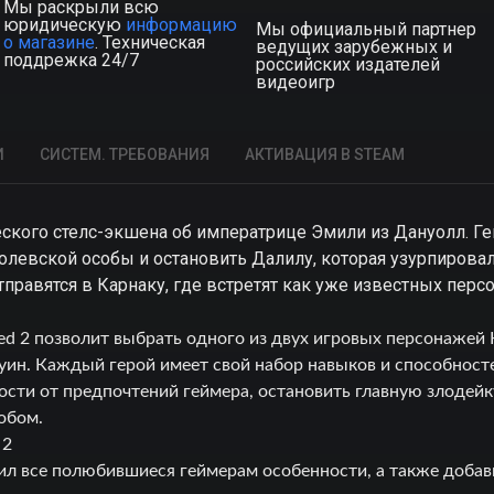
Мы раскрыли всю
юридическую
информацию
Мы официальный партнер
о магазине
. Техническая
ведущих зарубежных и
поддрежка 24/7
российских издателей
видеоигр
И
СИСТЕМ. ТРЕБОВАНИЯ
АКТИВАЦИЯ В STEAM
ческого стелс-экшена об императрице Эмили из Дануолл. Г
олевской особы и остановить Далилу, которая узурпирова
тправятся в Карнаку, где встретят как уже известных перс
d 2 позволит выбрать одного из двух игровых персонажей 
ин. Каждый герой имеет свой набор навыков и способност
ости от предпочтений геймера, остановить главную злоде
обом.
 2
нил все полюбившиеся геймерам особенности, а также доба