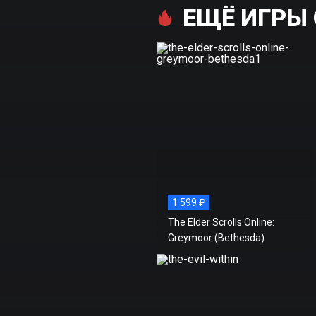
ЕЩЁ ИГРЫ 
1 599 ₽
The Elder Scrolls Online:
Greymoor (Bethesda)