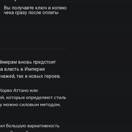
Вы получаете ключ и копию
чека сразу после оплаты
еймерам вновь предстоит
ла власть в Империи
онажей, так и новых героев.
Корво Аттано или
ей, которые определяют стиль
йку можно силовым методом,
вил большую вариативность