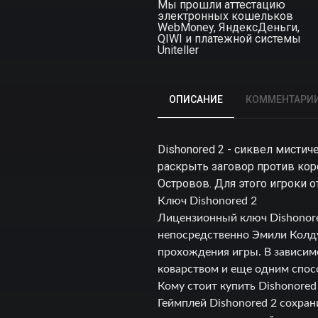
Мы прошли аттестацию
электронных кошельков
WebMoney, ЯндексДеньги,
QIWI и платежной системы
Uniteller
ОПИСАНИЕ
КОММЕНТАРИ
Dishonored 2 - сиквел мисти
раскрыть заговор против кор
Островов. Для этого игроки о
Ключ
Dishonored 2
Лицензионный ключ Dishonore
непосредственно Эмили Колду
прохождения игры. В зависим
коварством и еще одним спос
К
ому стоит купить
Dishonored
Геймплей Dishonored 2 сохра