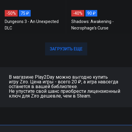
-50%
75 ₽
-40%
90 ₽
Dungeons 3 - An Unexpected
Shadows: Awakening -
DLC
Necrophage's Curse
ЗАГРУЗИТЬ ЕЩЕ
ЗАГРУЗИТЬ ЕЩЕ
В магазине Play2Day можно выгодно купить
игру Ziro. Цена игры - всего 20 ₽, а игра навсегда
останется в вашей библиотеке.
Не упустите свой шанс приобрести лицензионный
ключ для Ziro дешевле, чем в Steam.