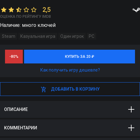
2,5
ОЦЕНКА ПО РЕЙТИНГУ IMDB
Наличие: много ключей
Steam
Казуальная игра
Один игрок
PC
-80%
КУПИТЬ ЗА 20 ₽
КУПИТЬ ЗА 20 ₽
Как получить игру дешевле?
ДОБАВИТЬ В КОРЗИНУ
ДОБАВИТЬ В КОРЗИНУ
ОПИСАНИЕ
Ziro — это казуальная игра, в которой член древнего
КОММЕНТАРИИ
ордена Хранителей Земли по имени Зиро отправит вас