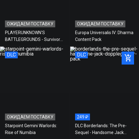
ГОД ВЫХОДА:
2016
ЯЗЫК:
ENG
ОЖИДАЕМ ПОСТАВКУ
ОЖИДАЕМ ПОСТАВКУ
ПОСТАВЩИК:
БУКА
PLAYERUNKNOWN'S
Europa Universalis IV: Dharma
РЕЖИМ ИГРЫ:
ОДИН ИГРОК
BATTLEGROUNDS - Survivor
Content Pack
ЖАНР:
СТРАТЕГИЯ В РЕАЛЬНОМ ВРЕМЕНИ
Pass: Cold Front
DLC
DLC
АКТИВАЦИЯ:
STEAM
Стоимость игры на нашем
759 ₽
сайте
Рекомендованная розничная
759 ₽
цена
Экономия
0 ₽
ОЖИДАЕМ ПОСТАВКУ
249 ₽
Starpoint Gemini Warlords:
DLC Borderlands: The Pre-
Rise of Numibia
Sequel - Handsome Jack