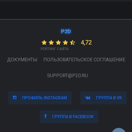
P2D
4,72
РЕЙТИНГ САЙТА
ДОКУМЕНТЫ
ПОЛЬЗОВАТЕЛЬСКОЕ СОГЛАШЕНИЕ
SUPPORT@P2D.RU
ПРОФИЛЬ INSTAGRAM
ПРОФИЛЬ INSTAGRAM
ГРУППА В VK
ГРУППА В VK
ГРУППА В FACEBOOK
ГРУППА В FACEBOOK