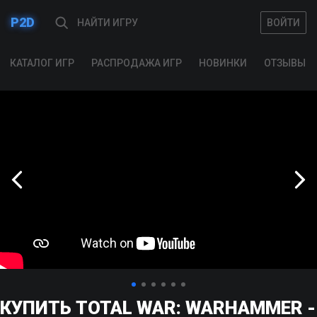
P2D
ВОЙТИ
ВОЙТИ
КАТАЛОГ ИГР
РАСПРОДАЖА ИГР
НОВИНКИ
ОТЗЫВЫ
КУПИТЬ TOTAL WAR: WARHAMMER -