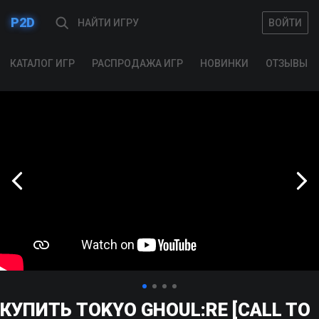
P2D
ВОЙТИ
ВОЙТИ
КАТАЛОГ ИГР
РАСПРОДАЖА ИГР
НОВИНКИ
ОТЗЫВЫ
КУПИТЬ TOKYO GHOUL:RE [CALL TO