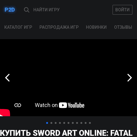
P2D
ВОЙТИ
ВОЙТИ
КАТАЛОГ ИГР
РАСПРОДАЖА ИГР
НОВИНКИ
ОТЗЫВЫ
КУПИТЬ SWORD ART ONLINE: FATAL