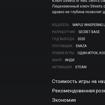
Ключ Streets of Red: Devil's D
Лицензионный ключ Streets of
однако ее глубина позволит 
ИЗДАТЕЛЬ:
MAPLE WHISPERING L
РАЗРАБОТЧИК:
SECRET BASE
ГОД ВЫХОДА:
2020
ПОСТАВЩИК:
ENAZA
РЕЖИМ ИГРЫ:
ОДИН ИГРОК, КО
ЖАНР:
ИНДИ
АКТИВАЦИЯ:
STEAM
Стоимость игры на на
Рекомендованная роз
Экономия