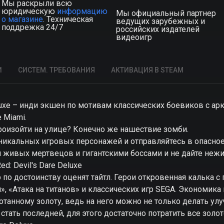
Мы раскрыли всю
юридическую
информацию
Мы официальный партнер
о магазине
. Техническая
ведущих зарубежных и
поддрежка 24/7
российских издателей
видеоигр
И
СИСТЕМ. ТРЕБОВАНИЯ
АКТИВАЦИЯ В STEAM
 Deluxe – инди экшен по мотивам классических боевиков с а
e Miami.
роизойти на улице? Конечно же нашествие зомби.
никальных игровых персонажей и отправляйтесь в опасно
и живых мертвецов и гигантскими боссами и не дайте нежи
ed: Devil's Dare Deluxe
 по достоинству оценят тайтл. Герои откровенная калька 
», «Атака на титанов» и классических игр SEGA. Экономик
танному золоту, ведь на него можно не только делать улу
стать последней, для этого достаточно потратить все золот