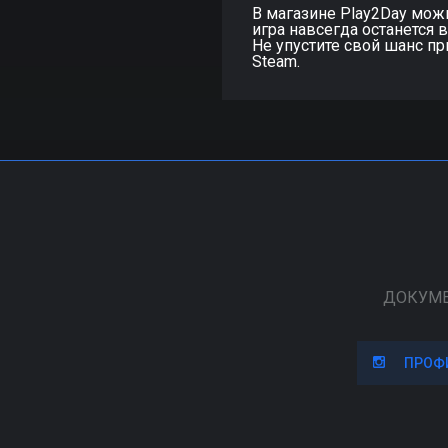
В магазине Play2Day можно
игра навсегда останется 
Не упустите свой шанс пр
Steam.
ДОКУМ
ПРОФ
ПРОФ