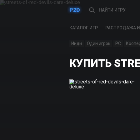
P2D
КАТАЛОГ ИГР
РАСПРОДАЖА И
Инди
Один игрок
PC
Коопе
КУПИТЬ STREE