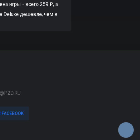
ена игры - всего 259 ₽, а
re Deluxe дешевле, чем в
@P2D.RU
В FACEBOOK
В FACEBOOK