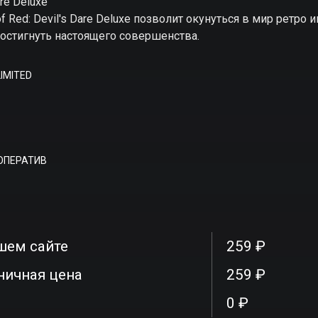
are Deluxe
 Red: Devil's Dare Deluxe позволит окунуться в мир ретро и
достигнуть настоящего совершенства.
IMITED
ОПЕРАТИВ
шем сайте
259 ₽
ничная цена
259 ₽
0 ₽