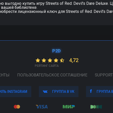
 выгодно купить игру Streets of Red: Devil's Dare Deluxe. Ц
в вашей библиотеке.
иобрести лицензионный ключ для Streets of Red: Devil's Da
P2D
4,72
РЕЙТИНГ САЙТА
ЕНТЫ
ПОЛЬЗОВАТЕЛЬСКОЕ СОГЛАШЕНИЕ
SUPPORT
ИЛЬ INSTAGRAM
ИЛЬ INSTAGRAM
ГРУППА В VK
ГРУППА В VK
ГРУППА 
ГРУППА 