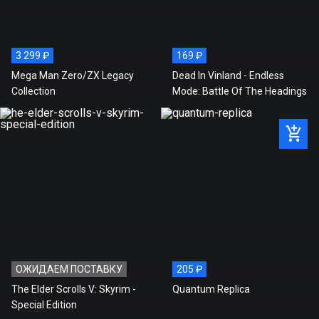
АКТИВАЦИЯ:
STEAM
Стоимость игры на нашем
3 299 ₽
169 ₽
249 ₽
сайте
Mega Man Zero/ZX Legacy
Dead In Vinland - Endless
Рекомендованная розничная
Collection
Mode: Battle Of The Headings
249 ₽
цена
Экономия
0 ₽
ОЖИДАЕМ ПОСТАВКУ
205 ₽
The Elder Scrolls V: Skyrim -
Quantum Replica
Special Edition