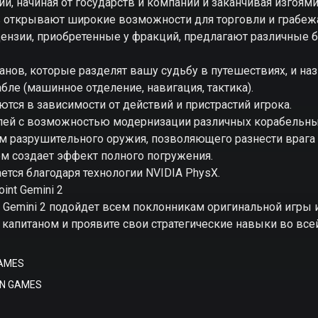
й, начиная от государств и компаний и заканчивая изгоями,
в открывают широкие возможности для торговли и грабеж
ензии, приобретенные у фракций, предлагают различные 
анов, которые разделят вашу судьбу в путешествиях, и на
ле (машинное отделение, навигация, тактика).
тся в зависимости от действий и пристрастий игрока.
блей с возможностью модернизации различных корабельны
 разрушительного оружия, позволяющего разнести врага 
м создает эффект полного погружения.
ется благодаря технологии NVIDIA PhysX.
int Gemini 2
 Gemini 2 подойдет всем поклонникам оригинальной игры 
 капитаном и проявите свои стратегические навыки во всей
GAMES
EN GAMES