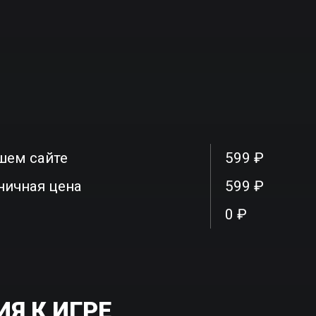
шем сайте
599 ₽
ничная цена
599 ₽
0 ₽
Я К ИГРЕ