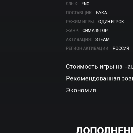
ЯЗЫК:
ENG
ПОСТАВЩИК:
БУКА
РЕЖИМ ИГРЫ:
ОДИН ИГРОК
ЖАНР:
СИМУЛЯТОР
АКТИВАЦИЯ:
STEAM
РЕГИОН АКТИВАЦИИ:
РОССИЯ
Стоимость игры на на
Рекомендованная роз
Экономия
ДОПОЛНЕНИ