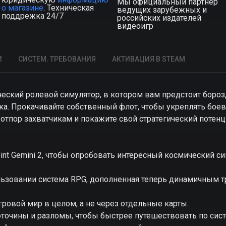
Мы официальный партнер
о магазине
. Техническая
ведущих зарубежных и
поддрежка 24/7
российских издателей
видеоигр
И
СИСТЕМ. ТРЕБОВАНИЯ
АКТИВАЦИЯ В STEAM
мический ролевой симулятор, в котором вам предстоит боро
ка. Прокачивайте собственный флот, чтобы укреплять бое
 отпор захватчикам и покажите свой стратегический потен
int Gemini 2, чтобы опробовать интересный космический си
пользовании система RPG, дополненная теперь динамичным
гровой мир в целом, а не через отдельные карты.
воточины и разломы, чтобы быстрее путешествовать по сис