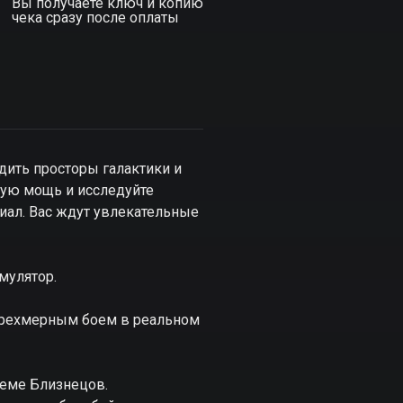
Вы получаете ключ и копию
чека сразу после оплаты
здить просторы галактики и
вую мощь и исследуйте
циал. Вас ждут увлекательные
мулятор.
 трехмерным боем в реальном
теме Близнецов.