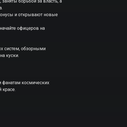
 заняты борьбой за власть, а
а.
бонусы и открывают новые
значайте офицеров на
х систем, обзорными
на куски.
и фанатам космических
 красе.