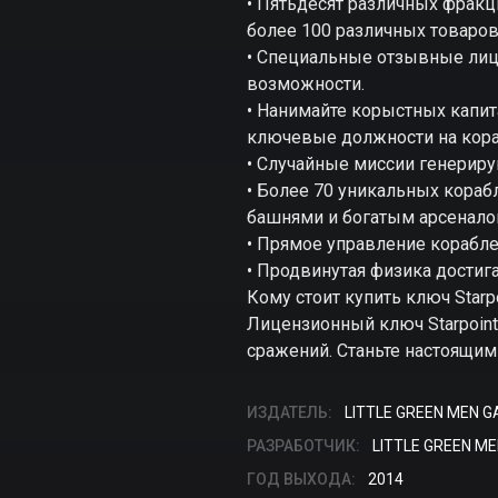
• Пятьдесят различных фракци
более 100 различных товаро
• Специальные отзывные лиц
возможности.
• Нанимайте корыстных капит
ключевые должности на кораб
• Случайные миссии генерирую
• Более 70 уникальных кора
башнями и богатым арсеналом
• Прямое управление корабле
• Продвинутая физика достига
Кому стоит купить ключ Starpo
Лицензионный ключ Starpoint
сражений. Станьте настоящим
ИЗДАТЕЛЬ:
LITTLE GREEN MEN 
РАЗРАБОТЧИК:
LITTLE GREEN M
ГОД ВЫХОДА:
2014