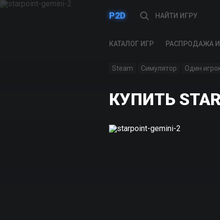
P2D
КАТАЛОГ ИГР
РАСПРОДАЖА И
Steam
Симулятор
Один игро
КУПИТЬ STAR