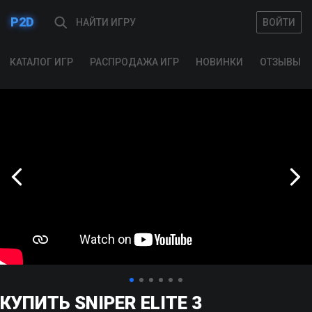
P2D
ВОЙТИ
ВОЙТИ
КАТАЛОГ ИГР
РАСПРОДАЖА ИГР
НОВИНКИ
ОТЗЫВЫ
КУПИТЬ SNIPER ELITE 3