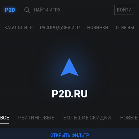
P2D
ВОЙТИ
ВОЙТИ
КАТАЛОГ ИГР
РАСПРОДАЖА ИГР
НОВИНКИ
ОТЗЫВЫ
P2D.RU
ВСЕ
РЕЙТИНГОВЫЕ
БОЛЬШИЕ СКИДКИ
НОВЫЕ
ОТКРЫТЬ ФИЛЬТР
ОТКРЫТЬ ФИЛЬТР