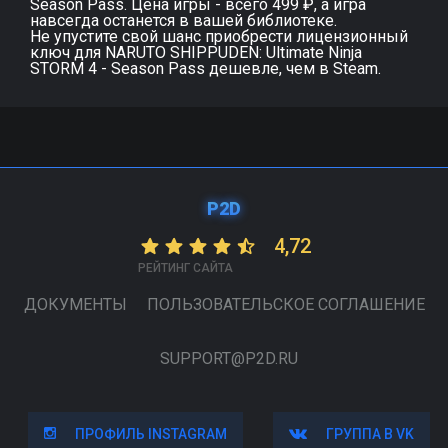
Season Pass. Цена игры - всего 499 ₽, а игра
навсегда останется в вашей библиотеке.
Не упустите свой шанс приобрести лицензионный
ключ для NARUTO SHIPPUDEN: Ultimate Ninja
STORM 4 - Season Pass дешевле, чем в Steam.
P2D
4,72
РЕЙТИНГ САЙТА
ДОКУМЕНТЫ
ПОЛЬЗОВАТЕЛЬСКОЕ СОГЛАШЕНИЕ
SUPPORT@P2D.RU
ПРОФИЛЬ INSTAGRAM
ПРОФИЛЬ INSTAGRAM
ГРУППА В VK
ГРУППА В VK