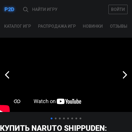
P2D
ВОЙТИ
ВОЙТИ
КАТАЛОГ ИГР
РАСПРОДАЖА ИГР
НОВИНКИ
ОТЗЫВЫ
КУПИТЬ NARUTO SHIPPUDEN: