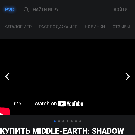
P2D
ВОЙТИ
ВОЙТИ
КАТАЛОГ ИГР
РАСПРОДАЖА ИГР
НОВИНКИ
ОТЗЫВЫ
КУПИТЬ MIDDLE-EARTH: SHADOW