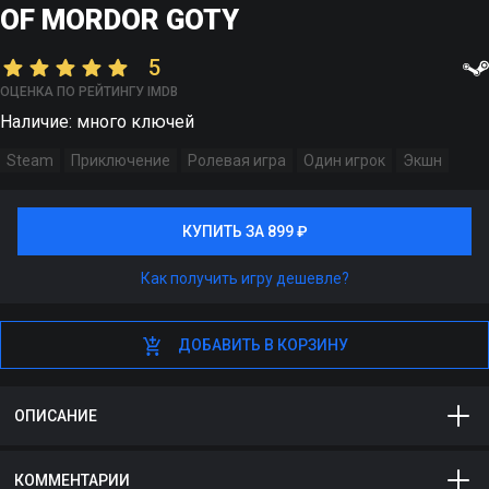
OF MORDOR GOTY
5
ОЦЕНКА ПО РЕЙТИНГУ IMDB
Наличие: много ключей
Steam
Приключение
Ролевая игра
Один игрок
Экшн
КУПИТЬ ЗА 899 ₽
КУПИТЬ ЗА 899 ₽
Как получить игру дешевле?
ДОБАВИТЬ В КОРЗИНУ
ДОБАВИТЬ В КОРЗИНУ
ОПИСАНИЕ
Middle-earth: Shadow of Mordor GOTY и Middle-earth:
КОММЕНТАРИИ