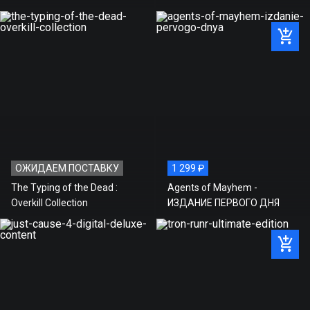
ГОД ВЫХОДА:
2014
ПОСТАВЩИК:
БУКА
РЕЖИМ ИГРЫ:
ОДИН ИГРОК
ЖАНР:
ПРИКЛЮЧЕНИЕ, РОЛЕВАЯ ИГРА, ЭКШН
АКТИВАЦИЯ:
STEAM
Стоимость игры на нашем
899 ₽
сайте
Рекомендованная розничная
ОЖИДАЕМ ПОСТАВКУ
1 299 ₽
899 ₽
цена
The Typing of the Dead :
Agents of Mayhem -
Overkill Collection
ИЗДАНИЕ ПЕРВОГО ДНЯ
Экономия
0 ₽