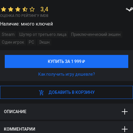
3,4
ОЦЕНКА ПО РЕЙТИНГУ IMDB
Наличие: много ключей
Steam
Шутер от третьего лица
Приключенческий экшен
Один игрок
PC
Экшн
КУПИТЬ ЗА 1 999 ₽
КУПИТЬ ЗА 1 999 ₽
Как получить игру дешевле?
ДОБАВИТЬ В КОРЗИНУ
ДОБАВИТЬ В КОРЗИНУ
ОПИСАНИЕ
Mafia 3 - приключенческий боевик о американских
КОММЕНТАРИИ