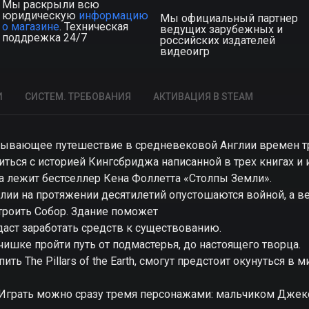
Мы раскрыли всю
юридическую
информацию
Мы официальный партнер
о магазине
. Техническая
ведущих зарубежных и
поддрежка 24/7
российских издателей
видеоигр
И
СИСТЕМ. ТРЕБОВАНИЯ
АКТИВАЦИЯ В STEAM
захватывающее путешествие в средневековой Англии времен 
ться с историей Кингсбриджа написанной в трех книгах и
а лежит бестселлер Кена Фоллетта «Столпы Земли».
глии на протяжении десятилетий опустошаются войной, а ве
троить Собор. Здание поможет
аст заработать средств к существованию.
ишке пройти путь от подмастерья, до настоящего творца.
ть The Pillars of the Earth, смогут предстоит окунуться в м
. Играть можно сразу тремя персонажами: мальчиком Джек