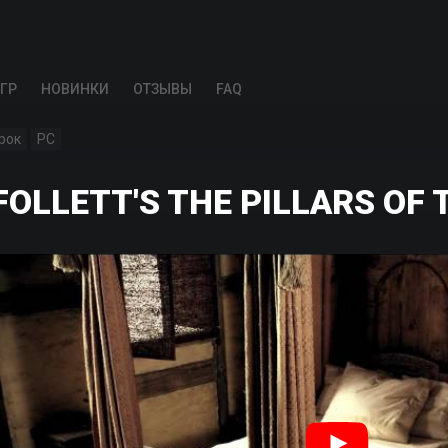
ГР
НОВИНКИ
ОТЗЫВЫ
FAQ
рок
PC
OLLETT'S THE PILLARS OF 