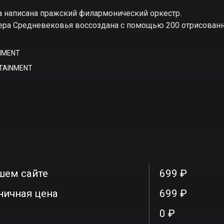
а написана пражский филармонический оркестр.
фера Средневековья воссоздана с помощью 200 отрисован
NMENT
RTAINMENT
шем сайте
699 ₽
ничная цена
699 ₽
0 ₽