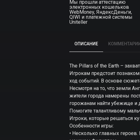
Мы прошли аттестацию
электронных кошельков
WebMoney, ЯндексДеньги,
QIWI и платежной системы
Uniteller
ОПИСАНИЕ
КОММЕНТАРИ
The Pillars of the Earth – 
Игрокам предстоит познакоми
ход событий. В основе сюжет
Несмотря на то, что земли Ан
жители города намерены пос
горожанам найти убежище и д
Помогите талантливому мальч
Игроки, которые решаться купи
Особенности игры:
• Несколько главных героев