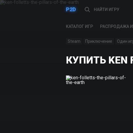
P2D
КАТАЛОГ ИГР
РАСПРОДАЖА И
Steam
Приключение
Один иг
КУПИТЬ KEN F