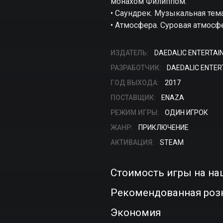
монахом Филиппом.
• Саундрек. Музыкальная тем
• Атмосфера. Суровая атмос
ИЗДАТЕЛЬ:
DAEDALIC ENTERTAI
РАЗРАБОТЧИК:
DAEDALIC ENTE
ГОД ВЫХОДА:
2017
ПОСТАВЩИК:
ENAZA
РЕЖИМ ИГРЫ:
ОДИН ИГРОК
ЖАНР:
ПРИКЛЮЧЕНИЕ
АКТИВАЦИЯ:
STEAM
Стоимость игры на на
Рекомендованная роз
Экономия