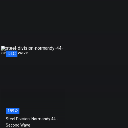
DLC
DLC
189 ₽
Steel Division: Normandy 44 -
Second Wave