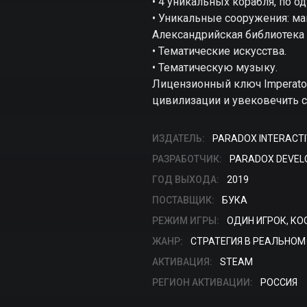
• 4 уникальных корабля, по 
• Уникальные сооружения: ма
Александрийская библиотека 
• Тематические искусства.
• Тематическую музыку.
Лицензионный ключ Imperator
цивилизации и увековечить с
ИЗДАТЕЛЬ:
PARADOX INTERACTI
РАЗРАБОТЧИК:
PARADOX DEVEL
ГОД ВЫХОДА:
2019
ПОСТАВЩИК:
БУКА
РЕЖИМ ИГРЫ:
ОДИН ИГРОК, КО
ЖАНР:
СТРАТЕГИЯ В РЕАЛЬНОМ
АКТИВАЦИЯ:
STEAM
РЕГИОН АКТИВАЦИИ:
РОССИЯ