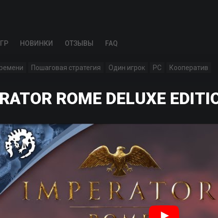
ГР
НОВИНКИ
ОТЗЫВЫ
FAQ
времени
Пошаговая стратегия
Один игрок
PC
Кооператив
RATOR ROME DELUXE EDITI