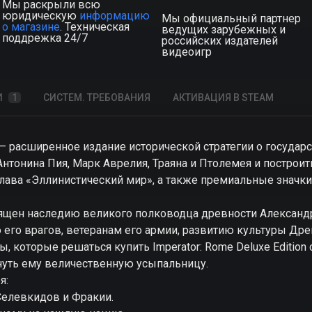
Мы раскрыли всю
юридическую
информацию
Мы официальный партнер
о магазине
. Техническая
ведущих зарубежных и
поддрежка 24/7
российских издателей
видеоигр
И
1
СИСТЕМ. ТРЕБОВАНИЯ
АКТИВАЦИЯ В STEAM
on – расширенное издание исторической стратегии о государ
Антонина Пия, Марк Аврелия, Траяна и Птолемея и построи
глава «Эллинистический мир», а также премиальные значки
ящен наследию великого полководца древности Александр
 его врагов, ветеранам его армии, развитию культуры Дре
, которые решаться купить Imperator: Rome Deluxe Editio
нуть ему величественную усыпальницу.
я:
Селевкидов и Фракии.