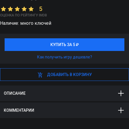
5
ОЦЕНКА ПО РЕЙТИНГУ IMDB
Наличие: много ключей
КУПИТЬ ЗА 5 ₽
КУПИТЬ ЗА 5 ₽
Как получить игру дешевле?
ДОБАВИТЬ В КОРЗИНУ
ДОБАВИТЬ В КОРЗИНУ
ОПИСАНИЕ
Внутренняя валюта сайта в количестве 5 штук
КОММЕНТАРИИ
Комментариев пока нет