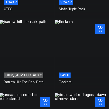
1 349 ₽
3 247 ₽
АКТИВАЦИЯ:
STEAM
GTFO
Mafia Triple Pack
Стоимость игры на нашем
588 ₽
сайте
Рекомендованная розничная
2 350 ₽
цена
Экономия
1 762 ₽
ОЖИДАЕМ ПОСТАВКУ
849 ₽
Barrow Hill: The Dark Path
Flockers