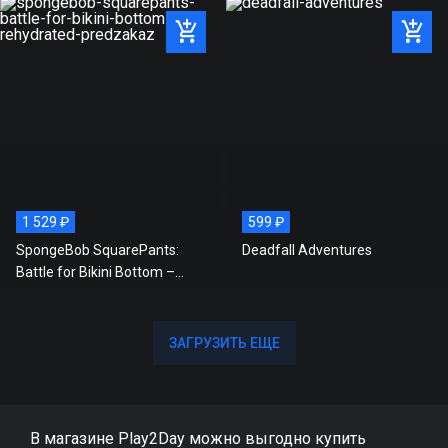
1 529 ₽
599 ₽
SpongeBob SquarePants:
Deadfall Adventures
Battle for Bikini Bottom –
Rehydrated (Предзаказ)
ЗАГРУЗИТЬ ЕЩЕ
ЗАГРУЗИТЬ ЕЩЕ
В магазине Play2Day можно выгодно купить