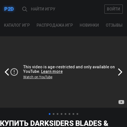
P2D
ВОЙТИ
ВОЙТИ
КАТАЛОГ ИГР
РАСПРОДАЖА ИГР
НОВИНКИ
ОТЗЫВЫ
КУПИТЬ DARKSIDERS BLADES &