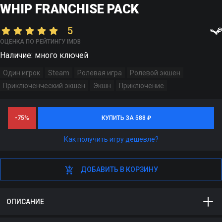
WHIP FRANCHISE PACK
5
ОЦЕНКА ПО РЕЙТИНГУ IMDB
Наличие: много ключей
Один игрок
Steam
Ролевая игра
Ролевой экшен
Приключенческий экшен
Экшн
Приключение
-75%
КУПИТЬ ЗА 588 ₽
КУПИТЬ ЗА 588 ₽
Как получить игру дешевле?
ДОБАВИТЬ В КОРЗИНУ
ДОБАВИТЬ В КОРЗИНУ
ОПИСАНИЕ