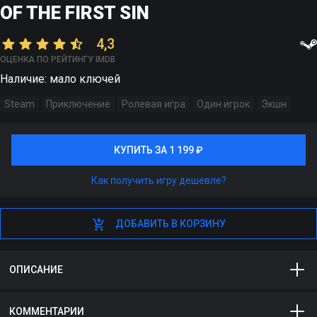
OF THE FIRST SIN
4,3
ОЦЕНКА ПО РЕЙТИНГУ IMDB
Наличие: мало ключей
Steam
Приключение
Ролевая игра
Один игрок
Экшн
КУПИТЬ ЗА 1 199 ₽
КУПИТЬ ЗА 1 199 ₽
Как получить игру дешевле?
ДОБАВИТЬ В КОРЗИНУ
ДОБАВИТЬ В КОРЗИНУ
ОПИСАНИЕ
Dark Souls II: Scholar of the First Sin – переиздание
КОММЕНТАРИИ