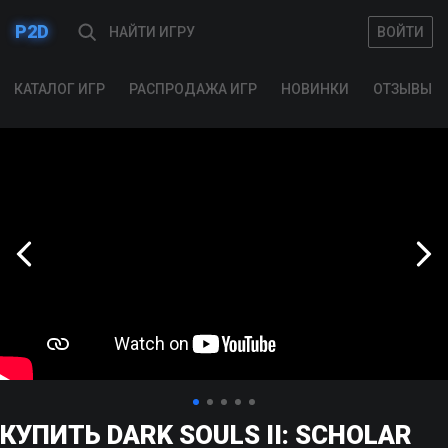
P2D
ВОЙТИ
ВОЙТИ
КАТАЛОГ ИГР
РАСПРОДАЖА ИГР
НОВИНКИ
ОТЗЫВЫ
КУПИТЬ DARK SOULS II: SCHOLAR