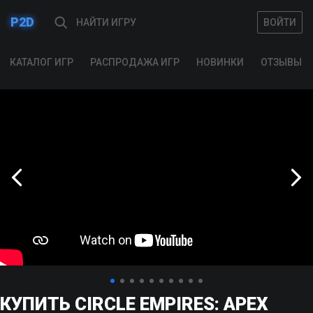
P2D
ВОЙТИ
ВОЙТИ
КАТАЛОГ ИГР
РАСПРОДАЖА ИГР
НОВИНКИ
ОТЗЫВЫ
КУПИТЬ CIRCLE EMPIRES: APEX