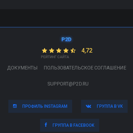
P2D
4,72
РЕЙТИНГ САЙТА
ДОКУМЕНТЫ
ПОЛЬЗОВАТЕЛЬСКОЕ СОГЛАШЕНИЕ
SUPPORT@P2D.RU
ПРОФИЛЬ INSTAGRAM
ПРОФИЛЬ INSTAGRAM
ГРУППА В VK
ГРУППА В VK
ГРУППА В FACEBOOK
ГРУППА В FACEBOOK